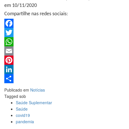
em 10/11/2020
Compartilhe nas redes sociais:
Facebook
Twitter
WhatsApp
Email
Pinterest
LinkedIn
Share
Publicado em
Notícias
Tagged sob
Saúde Suplementar
Saúde
covid19
pandemia