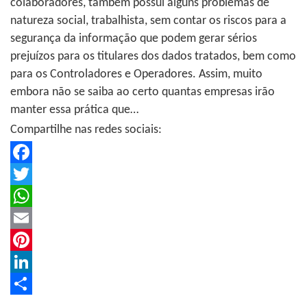
colaboradores, também possui alguns problemas de
natureza social, trabalhista, sem contar os riscos para a
segurança da informação que podem gerar sérios
prejuízos para os titulares dos dados tratados, bem como
para os Controladores e Operadores. Assim, muito
embora não se saiba ao certo quantas empresas irão
manter essa prática que…
Compartilhe nas redes sociais:
Facebook
Twitter
WhatsApp
Email
Pinterest
LinkedIn
Share