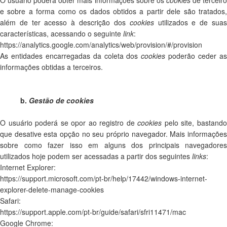
O usuário poderá obter mais informações sobre os
cookies
de terceir
e sobre a forma como os dados obtidos a partir dele são tratados,
além de ter acesso à descrição dos
cookies
utilizados e de sua
características, acessando o seguinte
link
:
https://analytics.google.com/analytics/web/provision/#/provision
As entidades encarregadas da coleta dos
cookies
poderão ceder a
informações obtidas a terceiros.
b.
Gestão de cookies
O usuário poderá se opor ao registro de
cookies
pelo site, bastand
que desative esta opção no seu próprio navegador. Mais informações
sobre como fazer isso em alguns dos principais navegadores
utilizados hoje podem ser acessadas a partir dos seguintes
links
:
Internet Explorer:
https://support.microsoft.com/pt-br/help/17442/windows-internet-
explorer-delete-manage-cookies
Safari:
https://support.apple.com/pt-br/guide/safari/sfri11471/mac
Google Chrome: