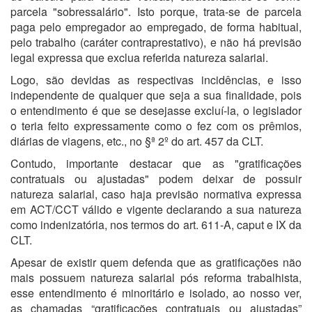
parcela "sobressalário". Isto porque, trata-se de parcela
paga pelo empregador ao empregado, de forma habitual,
pelo trabalho (caráter contraprestativo), e não há previsão
legal expressa que exclua referida natureza salarial.
Logo, são devidas as respectivas incidências, e isso
independente de qualquer que seja a sua finalidade, pois
o entendimento é que se desejasse excluí-la, o legislador
o teria feito expressamente como o fez com os prêmios,
diárias de viagens, etc., no §ª 2º do art. 457 da CLT.
Contudo, importante destacar que as "gratificações
contratuais ou ajustadas" podem deixar de possuir
natureza salarial, caso haja previsão normativa expressa
em ACT/CCT válido e vigente declarando a sua natureza
como indenizatória, nos termos do art. 611-A, caput e IX da
CLT.
Apesar de existir quem defenda que as gratificações não
mais possuem natureza salarial pós reforma trabalhista,
esse entendimento é minoritário e isolado, ao nosso ver,
as chamadas “gratificações contratuais ou ajustadas”