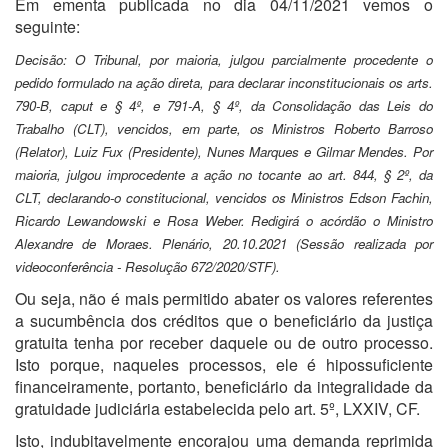
Em ementa publicada no dia 04/11/2021 vemos o
seguinte:
Decisão: O Tribunal, por maioria, julgou parcialmente procedente o
pedido formulado na ação direta, para declarar inconstitucionais os arts.
790-B, caput e § 4º, e 791-A, § 4º, da Consolidação das Leis do
Trabalho (CLT), vencidos, em parte, os Ministros Roberto Barroso
(Relator), Luiz Fux (Presidente), Nunes Marques e Gilmar Mendes. Por
maioria, julgou improcedente a ação no tocante ao art. 844, § 2º, da
CLT, declarando-o constitucional, vencidos os Ministros Edson Fachin,
Ricardo Lewandowski e Rosa Weber. Redigirá o acórdão o Ministro
Alexandre de Moraes. Plenário, 20.10.2021 (Sessão realizada por
videoconferência - Resolução 672/2020/STF).
Ou seja, não é mais permitido abater os valores referentes
a sucumbência dos créditos que o beneficiário da justiça
gratuita tenha por receber daquele ou de outro processo.
Isto porque, naqueles processos, ele é hipossuficiente
financeiramente, portanto, beneficiário da integralidade da
gratuidade judiciária estabelecida pelo art. 5º, LXXIV, CF.
Isto, indubitavelmente encorajou uma demanda reprimida