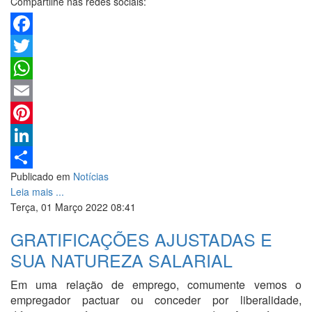
Compartilhe nas redes sociais:
Facebook
Twitter
WhatsApp
Email
Pinterest
LinkedIn
Publicado em
Notícias
Share
Leia mais ...
Terça, 01 Março 2022 08:41
GRATIFICAÇÕES AJUSTADAS E
SUA NATUREZA SALARIAL
Em uma relação de emprego, comumente vemos o
empregador pactuar ou conceder por liberalidade,