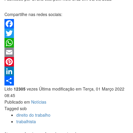
Compartilhe nas redes sociais:
Facebook
Twitter
WhatsApp
Email
Pinterest
LinkedIn
Lido
12305
vezes
Última modificação em Terça, 01 Março 2022
Share
08:45
Publicado em
Notícias
Tagged sob
direito do trabalho
trabalhista