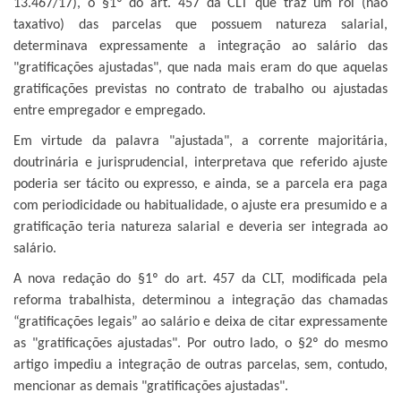
13.467/17), o §1º do art. 457 da CLT que traz um rol (não
taxativo) das parcelas que possuem natureza salarial,
determinava expressamente a integração ao salário das
"gratificações ajustadas", que nada mais eram do que aquelas
gratificações previstas no contrato de trabalho ou ajustadas
entre empregador e empregado.
Em virtude da palavra "ajustada", a corrente majoritária,
doutrinária e jurisprudencial, interpretava que referido ajuste
poderia ser tácito ou expresso, e ainda, se a parcela era paga
com periodicidade ou habitualidade, o ajuste era presumido e a
gratificação teria natureza salarial e deveria ser integrada ao
salário.
A nova redação do §1º do art. 457 da CLT, modificada pela
reforma trabalhista, determinou a integração das chamadas
“gratificações legais” ao salário e deixa de citar expressamente
as "gratificações ajustadas". Por outro lado, o §2º do mesmo
artigo impediu a integração de outras parcelas, sem, contudo,
mencionar as demais "gratificações ajustadas".