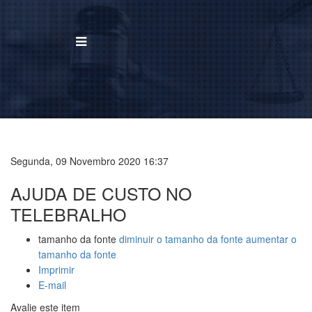
BUSCAR
Home
Institucional
Segunda, 09 Novembro 2020 16:37
AJUDA DE CUSTO NO
Área de Atuação
TELEBRALHO
Treinamentos
tamanho da fonte
diminuir o tamanho da fonte
aumentar o
Notícias
tamanho da fonte
Imprimir
Trabalhe Conosco
E-mail
Avalie este item
Contato