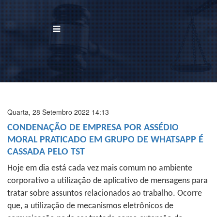
BUSCAR
Home
Institucional
Quarta, 28 Setembro 2022 14:13
CONDENAÇÃO DE EMPRESA POR ASSÉDIO
Área de Atuação
MORAL PRATICADO EM GRUPO DE WHATSAPP É
CASSADA PELO TST
Treinamentos
Hoje em dia está cada vez mais comum no ambiente
Notícias
corporativo a utilização de aplicativo de mensagens para
tratar sobre assuntos relacionados ao trabalho. Ocorre
Trabalhe Conosco
que, a utilização de mecanismos eletrônicos de
Contato