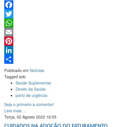
Facebook
Twitter
WhatsApp
Email
Pinterest
LinkedIn
Share
Publicado em
Notícias
Tagged sob
Saúde Suplementar
Direito da Saúde
parto de urgência
Seja o primeiro a comentar!
Leia mais ...
Terça, 02 Agosto 2022 16:55
CUIDADOS NA ADOÇÃO DO FATURAMENTO