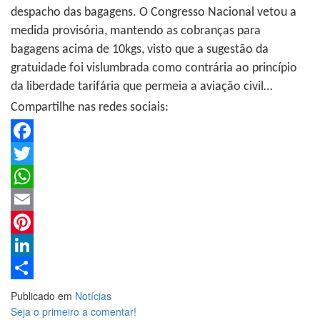
despacho das bagagens. O Congresso Nacional vetou a
medida provisória, mantendo as cobranças para
bagagens acima de 10kgs, visto que a sugestão da
gratuidade foi vislumbrada como contrária ao princípio
da liberdade tarifária que permeia a aviação civil…
Compartilhe nas redes sociais:
Facebook
Twitter
WhatsApp
Email
Pinterest
LinkedIn
Share
Publicado em
Notícias
Seja o primeiro a comentar!