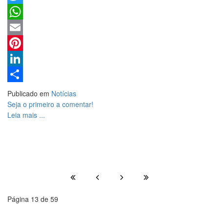
Twitter
WhatsApp
Email
Pinterest
LinkedIn
Share
Publicado em
Notícias
Seja o primeiro a comentar!
Leia mais ...
Página 13 de 59