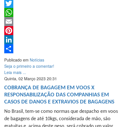
Facebook
Twitter
WhatsApp
Email
Pinterest
LinkedIn
Share
Publicado em
Notícias
Seja o primeiro a comentar!
Leia mais ...
Quinta, 02 Março 2023 20:31
COBRANÇA DE BAGAGEM EM VOOS X
RESPONSABILIZAÇÃO DAS COMPANHIAS EM
CASOS DE DANOS E EXTRAVIOS DE BAGAGENS
No Brasil, tem-se como normas que despacho em voos
de bagagens de até 10kgs, considerada de mão, são
gratuitas e, acima deste peso, será cobrado um valor