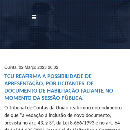
BUSCAR
Home
Institucional
Quinta, 02 Março 2023 20:32
TCU REAFIRMA A POSSIBILIDADE DE
Área de Atuação
APRESENTAÇÃO, POR LICITANTES, DE
DOCUMENTO DE HABILITAÇÃO FALTANTE NO
Treinamentos
MOMENTO DA SESSÃO PÚBLICA.
Notícias
O Tribunal de Contas da União reafirmou entendimento
de que “a vedação à inclusão de novo documento,
Trabalhe Conosco
prevista no art. 43, § 3º, da Lei 8.666/1993 e no art. 64
Contato