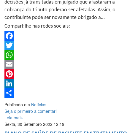
decisões já transitadas em julgado que afastaram a
cobrança do tributo poderão ser afetadas. Assim, o
contribuinte pode ser novamente obrigado a…
Compartilhe nas redes sociais:
Facebook
Twitter
WhatsApp
Email
Pinterest
LinkedIn
Share
Publicado em
Notícias
Seja o primeiro a comentar!
Leia mais ...
Sexta, 30 Setembro 2022 12:19