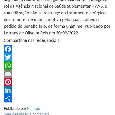
rol da Agência Nacional de Saúde Suplementar – ANS, e
sua utilização não se restringe ao tratamento cirúrgico
dos tumores de mama, motivo pelo qual acolheu o
pedido do beneficiário, de forma unânime. Publicado por
Lorrany de Oliveira Reis em 30/09/2022
Compartilhe nas redes sociais:
Facebook
Twitter
WhatsApp
Email
Pinterest
LinkedIn
Share
Publicado em
Notícias
Seja o primeiro a comentar!