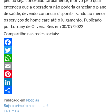
pedido seja concedido tardiamente, motivo pelo qual
entendeu que a operadora não poderia cancelar o plano
de saúde, devendo continuar disponibilizando ao menor
os serviços de home care até o julgamento. Publicado
por Lorrany de Oliveira Reis em 30/09/2022
Compartilhe nas redes sociais:
Facebook
Twitter
WhatsApp
Email
Pinterest
LinkedIn
Share
Publicado em
Notícias
Seja o primeiro a comentar!
Leia mais ...