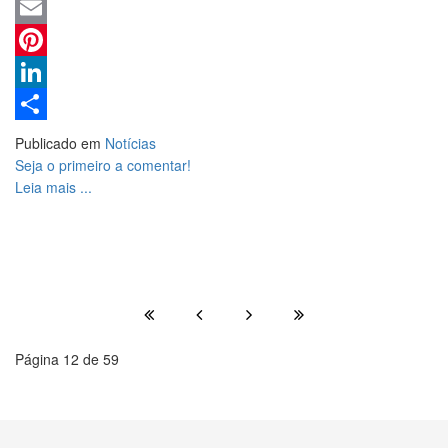
WhatsApp
Email
Pinterest
LinkedIn
Share
Publicado em
Notícias
Seja o primeiro a comentar!
Leia mais ...
Página 12 de 59