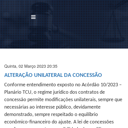
BUSCAR
Home
Institucional
Quinta, 02 Março 2023 20:35
ALTERAÇÃO UNILATERAL DA CONCESSÃO
Área de Atuação
Conforme entendimento exposto no Acórdão 10/2023 –
Treinamentos
Planário TCU, o regime jurídico dos contratos de
concessão permite modificações unilaterais, sempre que
Notícias
necessárias ao interesse público, devidamente
demonstrado, sempre respeitado o equilíbrio
Trabalhe Conosco
econômico-financeiro do ajuste. A lei de concessões
Contato