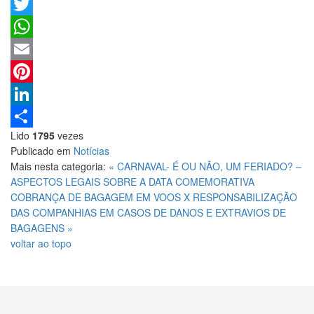
Facebook
Twitter
WhatsApp
Email
Pinterest
LinkedIn
Lido
1795
vezes
Share
Publicado em
Notícias
Mais nesta categoria:
« CARNAVAL- É OU NÃO, UM FERIADO? –
ASPECTOS LEGAIS SOBRE A DATA COMEMORATIVA
COBRANÇA DE BAGAGEM EM VOOS X RESPONSABILIZAÇÃO
DAS COMPANHIAS EM CASOS DE DANOS E EXTRAVIOS DE
BAGAGENS »
voltar ao topo