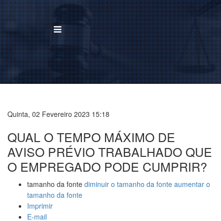
BUSCAR
Home
Institucional
Quinta, 02 Fevereiro 2023 15:18
QUAL O TEMPO MÁXIMO DE
Área de Atuação
AVISO PRÉVIO TRABALHADO QUE
Treinamentos
O EMPREGADO PODE CUMPRIR?
Notícias
tamanho da fonte
diminuir o tamanho da fonte
aumentar o
tamanho da fonte
Trabalhe Conosco
Imprimir
E-mail
Contato