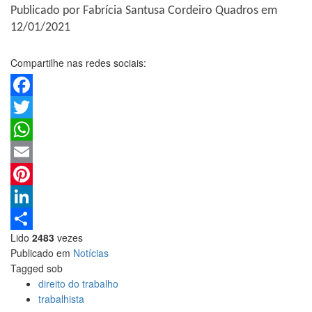
Publicado por Fabrícia Santusa Cordeiro Quadros em
12/01/2021
Compartilhe nas redes sociais:
Facebook
Twitter
WhatsApp
Email
Pinterest
LinkedIn
Lido
2483
vezes
Share
Publicado em
Notícias
Tagged sob
direito do trabalho
trabalhista