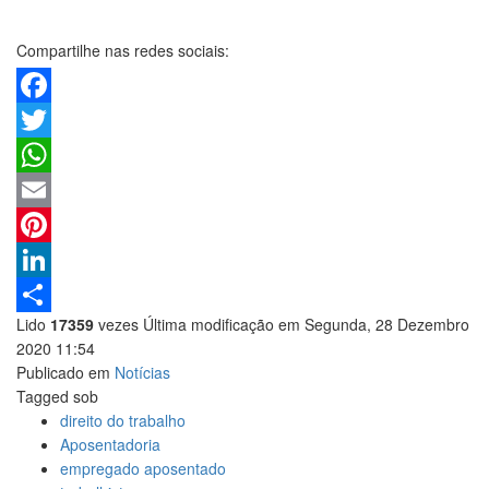
Compartilhe nas redes sociais:
Facebook
Twitter
WhatsApp
Email
Pinterest
LinkedIn
Lido
17359
vezes
Última modificação em Segunda, 28 Dezembro
Share
2020 11:54
Publicado em
Notícias
Tagged sob
direito do trabalho
Aposentadoria
empregado aposentado