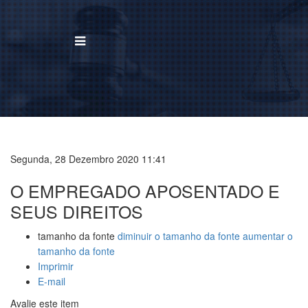
BUSCAR
Home
Institucional
Segunda, 28 Dezembro 2020 11:41
O EMPREGADO APOSENTADO E
Área de Atuação
SEUS DIREITOS
Treinamentos
tamanho da fonte
diminuir o tamanho da fonte
aumentar o
Notícias
tamanho da fonte
Imprimir
Trabalhe Conosco
E-mail
Avalie este item
Contato