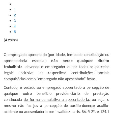
1
2
3
4
5
(4 votos)
O empregado aposentado (por idade, tempo de contribuição ou
aposentadoria especial)
não
perde qualquer direito
trabalhista
, devendo o empregador quitar todas as parcelas
legais, inclusive, as respectivas contribuições sociais
compulsórias como “empregado não aposentado” fosse.
Contudo, é vedado ao empregado aposentado a percepção de
qualquer outro benefício previdenciário de prestação
continuada
de forma cumulativa a aposentadoria
, ou seja, o
mesmo não faz jus a percepção de auxílio-doença; auxílio-
acidente ou aposentadoria por invalidez -
arts. 86, § 2º, e 124, I