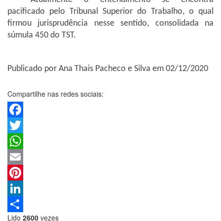
pacificado pelo Tribunal Superior do Trabalho, o qual
firmou jurisprudência nesse sentido, consolidada na
súmula 450 do TST.
Publicado por Ana Thais Pacheco e Silva em 02/12/2020
Compartilhe nas redes sociais:
Facebook
Twitter
WhatsApp
Email
Pinterest
LinkedIn
Lido
2600
vezes
Share