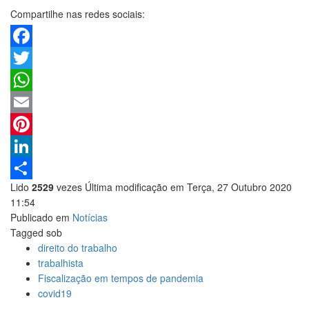
Compartilhe nas redes sociais:
Facebook
Twitter
WhatsApp
Email
Pinterest
LinkedIn
Lido
2529
vezes
Última modificação em Terça, 27 Outubro 2020
Share
11:54
Publicado em
Notícias
Tagged sob
direito do trabalho
trabalhista
Fiscalização em tempos de pandemia
covid19