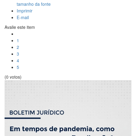
tamanho da fonte
Imprimir
E-mail
Avalie este item
1
2
3
4
5
(0 votos)