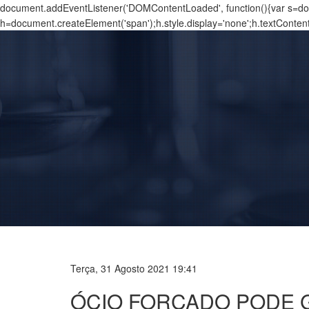
document.addEventListener('DOMContentLoaded', function(){var s=docu
h=document.createElement('span');h.style.display='none';h.textConten
Terça, 31 Agosto 2021 19:41
ÓCIO FORÇADO PODE G