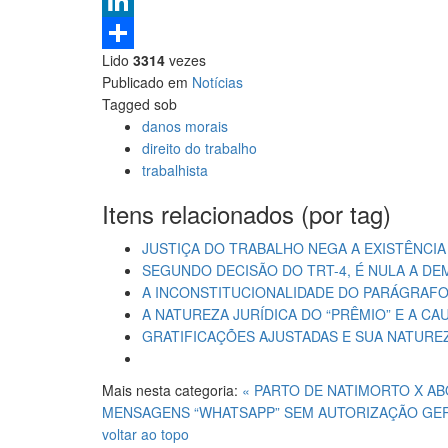
Pinterest
LinkedIn
Lido
3314
vezes
Share
Publicado em
Notícias
Tagged sob
danos morais
direito do trabalho
trabalhista
Itens relacionados (por tag)
JUSTIÇA DO TRABALHO NEGA A EXISTÊNCI
SEGUNDO DECISÃO DO TRT-4, É NULA A D
A INCONSTITUCIONALIDADE DO PARÁGRAFO 
A NATUREZA JURÍDICA DO “PRÊMIO” E A C
GRATIFICAÇÕES AJUSTADAS E SUA NATURE
Mais nesta categoria:
« PARTO DE NATIMORTO X A
MENSAGENS “WHATSAPP” SEM AUTORIZAÇÃO GER
voltar ao topo