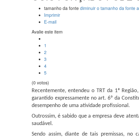
tamanho da fonte
diminuir o tamanho da fonte
a
Imprimir
E-mail
Avalie este item
1
2
3
4
5
(0 votos)
Recentemente, entendeu o TRT da 1ª Região,
garantido expressamente no art. 6º da Consti
desempenho de uma atividade profissional.
Outrossim, é sabido que a empresa deve atent
saudável.
Sendo assim, diante de tais premissas, no 