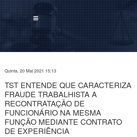
BUSCAR
Home
Institucional
Quinta, 20 Mai 2021 15:13
TST ENTENDE QUE CARACTERIZA
Área de Atuação
FRAUDE TRABALHISTA A
Treinamentos
RECONTRATAÇÃO DE
Notícias
FUNCIONÁRIO NA MESMA
FUNÇÃO MEDIANTE CONTRATO
Trabalhe Conosco
DE EXPERIÊNCIA
Contato