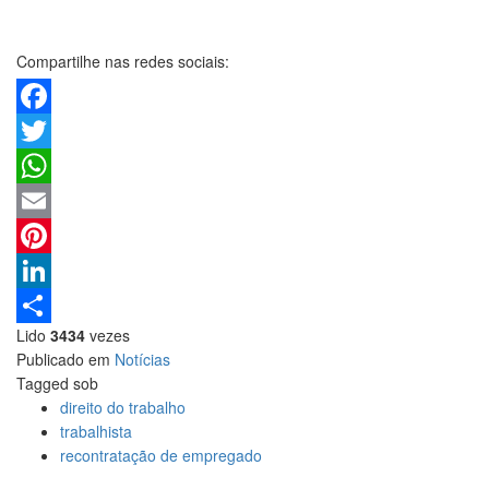
Compartilhe nas redes sociais:
Facebook
Twitter
WhatsApp
Email
Pinterest
LinkedIn
Lido
3434
vezes
Share
Publicado em
Notícias
Tagged sob
direito do trabalho
trabalhista
recontratação de empregado