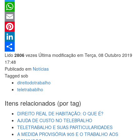
Twitter
WhatsApp
Email
Pinterest
LinkedIn
Lido
2806
vezes
Última modificação em Terça, 08 Outubro 2019
Share
17:48
Publicado em
Notícias
Tagged sob
direitodotrabalho
teletrabablho
Itens relacionados (por tag)
DIREITO REAL DE HABITAÇÃO: O QUE É?
AJUDA DE CUSTO NO TELEBRALHO
TELETRABALHO E SUAS PARTICULARIDADES
A MEDIDA PROVISÓRIA 905 E O TRABALHO AOS