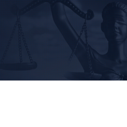
BUSCAR
Home
Institucional
Área de Atuação
Treinamentos
Notícias
Trabalhe Conosco
Contato