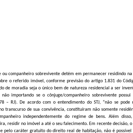
uge ou companheiro sobrevivente detém em permanecer residindo na
bre o referido imóvel, conforme previsão do artigo 1.831 do Código
ado de moradia seja o único bem de natureza residencial a ser invent
, não importando se o cônjuge/companheiro sobrevivente possui
178 – RJ). De acordo com o entendimento do STJ, “não se pode ne
o transcurso de sua convivência, constituíram não somente residên
mpanheiro independentemente do regime de bens. Além disso, 
a, residir no imóvel a até o seu falecimento. Em recente decisão, o
 e pelo caráter gratuito do direito real de habitação, não é possív