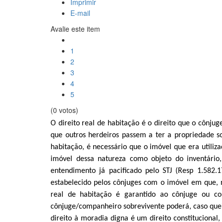
Imprimir
E-mail
Avalie este item
1
2
3
4
5
(0 votos)
O direito real de habitação é o direito que o cônj
que outros herdeiros passem a ter a propriedade so
habitação, é necessário que o imóvel que era utiliz
imóvel dessa natureza como objeto do inventário
entendimento já pacificado pelo STJ (Resp 1.582.
estabelecido pelos cônjuges com o imóvel em que, n
real de habitação é garantido ao cônjuge ou co
cônjuge/companheiro sobrevivente poderá, caso queir
direito à moradia digna é um direito constitucional,