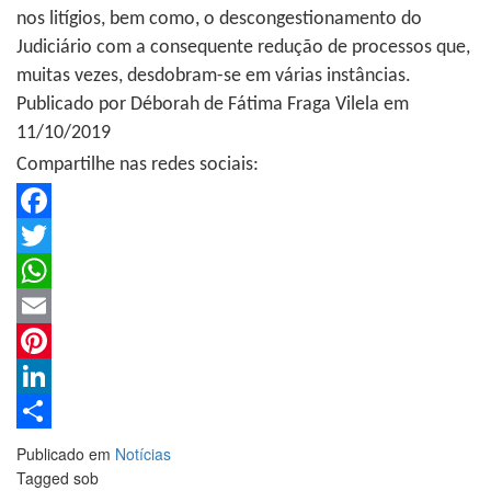
nos litígios, bem como, o descongestionamento do
Judiciário com a consequente redução de processos que,
muitas vezes, desdobram-se em várias instâncias.
Publicado por Déborah de Fátima Fraga Vilela em
11/10/2019
Compartilhe nas redes sociais:
Facebook
Twitter
WhatsApp
Email
Pinterest
LinkedIn
Share
Publicado em
Notícias
Tagged sob