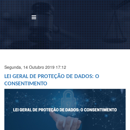
BUSCAR
Home
Institucional
Segunda, 14 Outubro 2019 17:12
LEI GERAL DE PROTEÇÃO DE DADOS: O
Área de Atuação
CONSENTIMENTO
Treinamentos
Notícias
Trabalhe Conosco
Contato