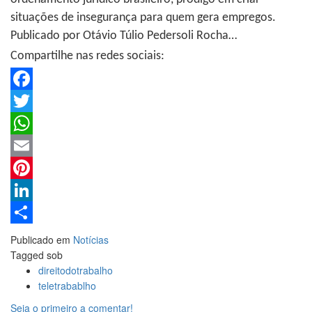
situações de insegurança para quem gera empregos.
Publicado por Otávio Túlio Pedersoli Rocha…
Compartilhe nas redes sociais:
Facebook
Twitter
WhatsApp
Email
Pinterest
LinkedIn
Share
Publicado em
Notícias
Tagged sob
direitodotrabalho
teletrabablho
Seja o primeiro a comentar!