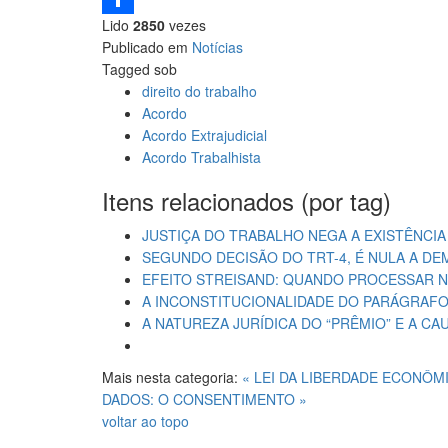
Lido
2850
vezes
Share
Publicado em
Notícias
Tagged sob
direito do trabalho
Acordo
Acordo Extrajudicial
Acordo Trabalhista
Itens relacionados (por tag)
JUSTIÇA DO TRABALHO NEGA A EXISTÊNCI
SEGUNDO DECISÃO DO TRT-4, É NULA A D
EFEITO STREISAND: QUANDO PROCESSAR N
A INCONSTITUCIONALIDADE DO PARÁGRAFO 
A NATUREZA JURÍDICA DO “PRÊMIO” E A C
Mais nesta categoria:
« LEI DA LIBERDADE ECONÔM
DADOS: O CONSENTIMENTO »
voltar ao topo