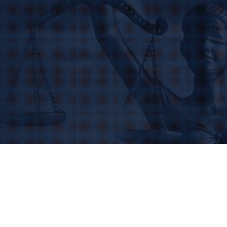
BUSCAR
Home
Institucional
Área de Atuação
Treinamentos
Notícias
Trabalhe Conosco
Contato