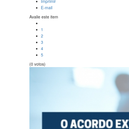
Imprimir
E-mail
Avalie este item
1
2
3
4
5
(0 votos)