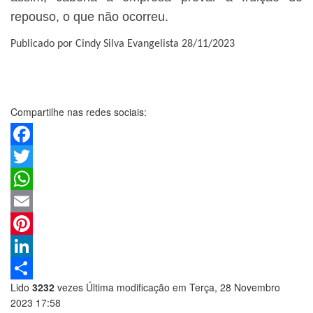
repouso, o que não ocorreu.
Publicado por Cindy Silva Evangelista 28/11/2023
Compartilhe nas redes sociais:
Facebook
Twitter
WhatsApp
Email
Pinterest
LinkedIn
Lido
3232
vezes
Última modificação em Terça, 28 Novembro
Share
2023 17:58