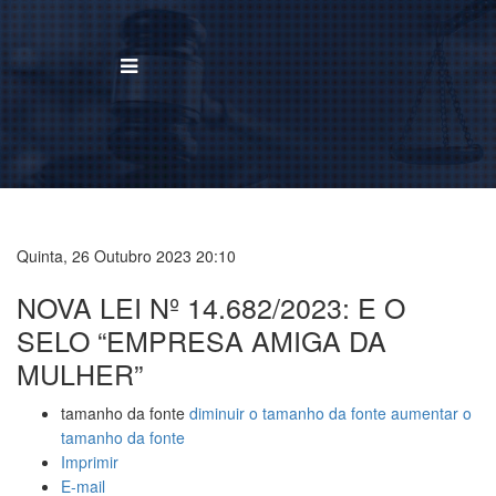
BUSCAR
Home
Institucional
Quinta, 26 Outubro 2023 20:10
NOVA LEI Nº 14.682/2023: E O
Área de Atuação
SELO “EMPRESA AMIGA DA
Treinamentos
MULHER”
Notícias
tamanho da fonte
diminuir o tamanho da fonte
aumentar o
tamanho da fonte
Trabalhe Conosco
Imprimir
E-mail
Contato