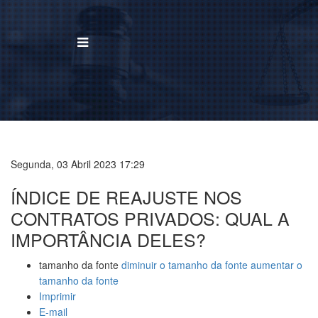
BUSCAR
Home
Institucional
Segunda, 03 Abril 2023 17:29
ÍNDICE DE REAJUSTE NOS
Área de Atuação
CONTRATOS PRIVADOS: QUAL A
Treinamentos
IMPORTÂNCIA DELES?
Notícias
tamanho da fonte
diminuir o tamanho da fonte
aumentar o
tamanho da fonte
Trabalhe Conosco
Imprimir
E-mail
Contato