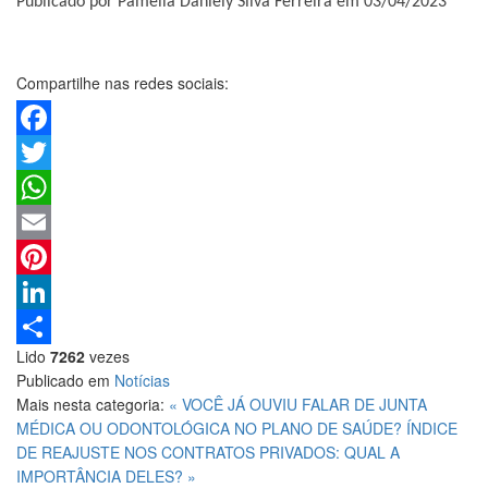
Publicado por Pâmella Daniely Silva Ferreira em 03/04/2023
Compartilhe nas redes sociais:
Facebook
Twitter
WhatsApp
Email
Pinterest
LinkedIn
Lido
7262
vezes
Share
Publicado em
Notícias
Mais nesta categoria:
« VOCÊ JÁ OUVIU FALAR DE JUNTA
MÉDICA OU ODONTOLÓGICA NO PLANO DE SAÚDE?
ÍNDICE
DE REAJUSTE NOS CONTRATOS PRIVADOS: QUAL A
IMPORTÂNCIA DELES? »