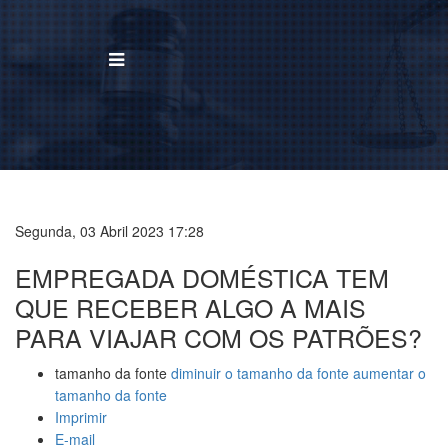
BUSCAR
Home
Institucional
Segunda, 03 Abril 2023 17:28
EMPREGADA DOMÉSTICA TEM
Área de Atuação
QUE RECEBER ALGO A MAIS
Treinamentos
PARA VIAJAR COM OS PATRÕES?
Notícias
tamanho da fonte
diminuir o tamanho da fonte
aumentar o
tamanho da fonte
Trabalhe Conosco
Imprimir
E-mail
Contato