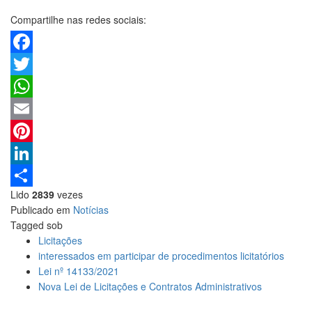
Compartilhe nas redes sociais:
Facebook
Twitter
WhatsApp
Email
Pinterest
LinkedIn
Lido
2839
vezes
Share
Publicado em
Notícias
Tagged sob
Licitações
interessados em participar de procedimentos licitatórios
Lei nº 14133/2021
Nova Lei de Licitações e Contratos Administrativos