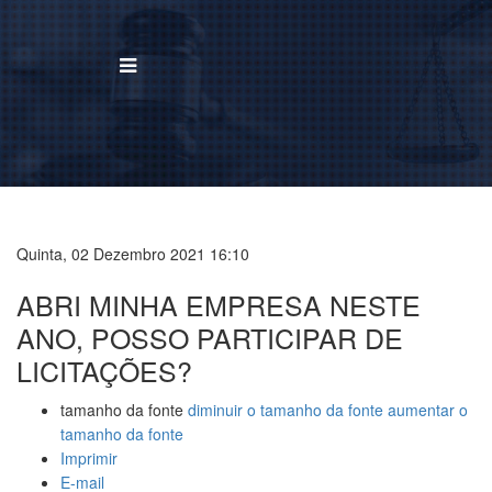
BUSCAR
Home
Institucional
Quinta, 02 Dezembro 2021 16:10
ABRI MINHA EMPRESA NESTE
Área de Atuação
ANO, POSSO PARTICIPAR DE
Treinamentos
LICITAÇÕES?
Notícias
tamanho da fonte
diminuir o tamanho da fonte
aumentar o
tamanho da fonte
Trabalhe Conosco
Imprimir
E-mail
Contato