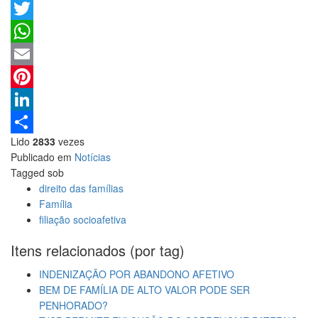
Facebook
Twitter
WhatsApp
Email
Pinterest
LinkedIn
Lido
2833
vezes
Share
Publicado em
Notícias
Tagged sob
direito das famílias
Família
filiação socioafetiva
Itens relacionados (por tag)
INDENIZAÇÃO POR ABANDONO AFETIVO
BEM DE FAMÍLIA DE ALTO VALOR PODE SER
PENHORADO?