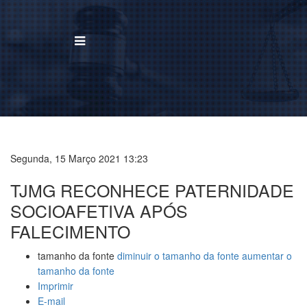
BUSCAR
Home
Institucional
Segunda, 15 Março 2021 13:23
TJMG RECONHECE PATERNIDADE
Área de Atuação
SOCIOAFETIVA APÓS
Treinamentos
FALECIMENTO
Notícias
tamanho da fonte
diminuir o tamanho da fonte
aumentar o
tamanho da fonte
Trabalhe Conosco
Imprimir
E-mail
Contato