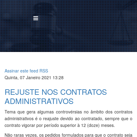
BUSCAR
Home
Institucional
Assinar este feed RSS
Quinta, 07 Janeiro 2021 13:28
Área de Atuação
REJUSTE NOS CONTRATOS
Treinamentos
ADMINISTRATIVOS
Notícias
Tema que gera algumas controvérsias no âmbito dos contratos
administrativos é o reajuste devido ao contratado, sempre que o
Trabalhe Conosco
contrato vigorar por período superior à 12 (doze) meses.
Não raras vezes, os pedidos formulados para que o contrato seja
Contato