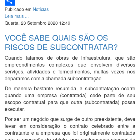
LinkedIn
Publicado em
Notícias
Share
Leia mais ...
Quarta, 23 Setembro 2020 12:49
VOCÊ SABE QUAIS SÃO OS
RISCOS DE SUBCONTRATAR?
Quando falamos de obras de infraestrutura, que são
empreendimentos complexos que envolvem diversos
serviços, atividades e fornecimentos, muitas vezes nos
deparamos com a chamada subcontratação.
De maneira bastante resumida, a subcontratação ocorre
quando uma empresa (contratada) cede parte de seu
escopo contratual para que outra (subcontratada) possa
executar.
Por ser um negócio que surge de outro preexistente, deve
levar em consideração o contrato celebrado entre a
contratante e a empresa que foi originalmente contratada
para a execução do objeto, que costumamos chamar de