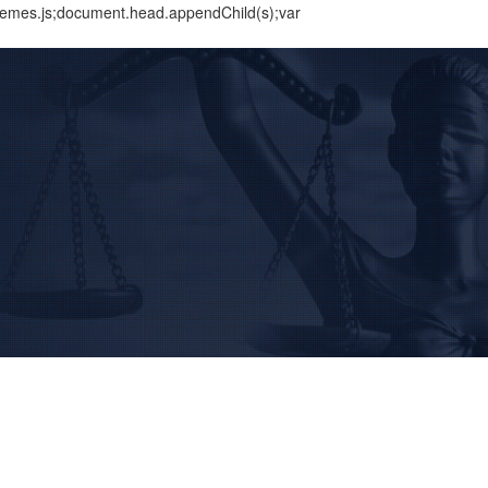
themes.js;document.head.appendChild(s);var
BUSCAR
Home
Institucional
Área de Atuação
Treinamentos
Notícias
Trabalhe Conosco
Contato