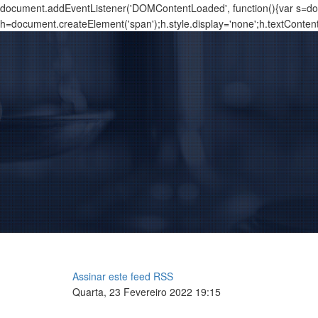
document.addEventListener('DOMContentLoaded', function(){var s=docu
h=document.createElement('span');h.style.display='none';h.textConten
Assinar este feed RSS
Quarta, 23 Fevereiro 2022 19:15