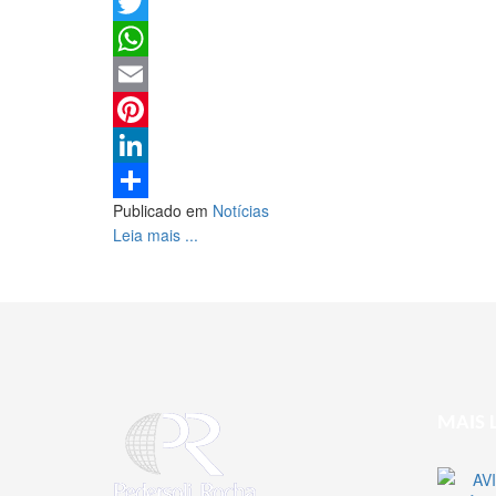
Facebook
Twitter
WhatsApp
Email
Pinterest
LinkedIn
Publicado em
Notícias
Share
Leia mais ...
MAIS 