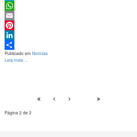
Twitter
WhatsApp
Email
Pinterest
LinkedIn
Publicado em
Notícias
Share
Leia mais ...
Página 2 de 2