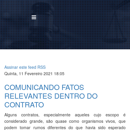
BUSCAR
Home
Institucional
Assinar este feed RSS
Quinta, 11 Fevereiro 2021 18:05
Área de Atuação
COMUNICANDO FATOS
Treinamentos
RELEVANTES DENTRO DO
CONTRATO
Notícias
Alguns contratos, especialmente aqueles cujo escopo é
Trabalhe Conosco
considerado grande, são quase como organismos vivos, que
podem tomar rumos diferentes do que havia sido esperado
Contato