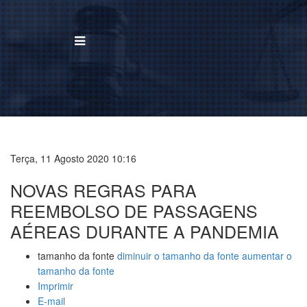
BUSCAR
Home
Institucional
Terça, 11 Agosto 2020 10:16
NOVAS REGRAS PARA
Área de Atuação
REEMBOLSO DE PASSAGENS
Treinamentos
AÉREAS DURANTE A PANDEMIA
Notícias
tamanho da fonte
diminuir o tamanho da fonte
aumentar o
tamanho da fonte
Trabalhe Conosco
Imprimir
E-mail
Contato