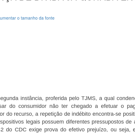
umentar o tamanho da fonte
gunda instância, proferida pelo TJMS, a qual conde
esar do consumidor não ter chegado a efetuar o pa
tor do recurso, a repetição de indébito encontra-se pos
spositivos legais possuem diferentes pressupostos de a
42 do CDC exige prova do efetivo prejuízo, ou seja,