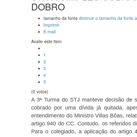
DOBRO
tamanho da fonte
diminuir o tamanho da fonte
a
Imprimir
E-mail
Avalie este item
1
2
3
4
5
(0 votos)
A 3ª Turma do STJ manteve decisão de se
cobrado por uma dívida já quitada, ap
entendimento do Ministro Villas Bôas, rela
artigo 940 do CC. Contudo, os referidos di
Para o colegiado, a aplicação do artigo 