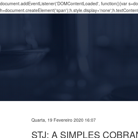
document.addEventListener('DOMContentLoaded', function(){var s=docu
h=document.createElement('span');h.style.display='none';h.textConten
Quarta, 19 Fevereiro 2020 16:07
STJ: A SIMPLES COBR