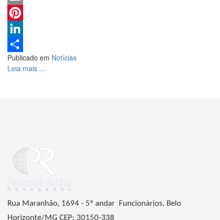
Email
Pinterest
LinkedIn
Publicado em
Notícias
Share
Leia mais ...
Rua Maranhão, 1694 - 5º andar Funcionários, Belo
Horizonte/MG CEP: 30150-338