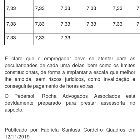
7,33
7,33
7,33
7,33
7,33
7
7,33
7,33
7,33
7,33
7,33
7
7,33
7,33
7,33
É claro que o empregador deve se atentar para as
peculiaridades de cada uma delas, bem como os limites
constitucionais, de forma a implantar a escala que melhor
lhe amolda, sem riscos jurídicos, como invalidação e
conseguinte pagamento de horas extras.
O Pedersoli Rocha Advogados Associados está
devidamente preparado para prestar assessoria no
aspecto.
Publicado por Fabrícia Santusa Cordeiro Quadros em
12/11/2019