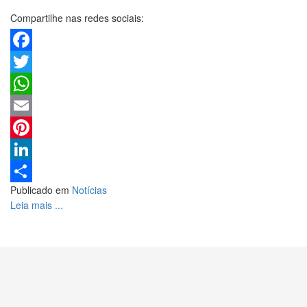
Compartilhe nas redes sociais:
Facebook
Twitter
WhatsApp
Email
Pinterest
LinkedIn
Publicado em
Notícias
Share
Leia mais ...