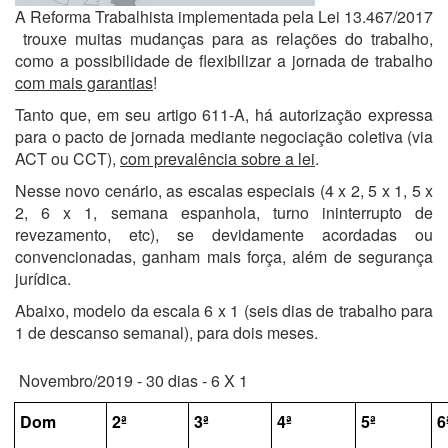
A Reforma Trabalhista implementada pela Lei 13.467/2017
trouxe muitas mudanças para as relações do trabalho,
como a possibilidade de flexibilizar a jornada de trabalho
com mais garantias
!
Tanto que, em seu artigo 611-A, há autorização expressa
para o pacto de jornada mediante negociação coletiva (via
ACT ou CCT),
com prevalência sobre a lei
.
Nesse novo cenário, as escalas especiais (4 x 2, 5 x 1, 5 x
2, 6 x 1, semana espanhola, turno ininterrupto de
revezamento, etc), se devidamente acordadas ou
convencionadas, ganham mais força, além de segurança
jurídica.
Abaixo, modelo da escala 6 x 1 (seis dias de trabalho para
1 de descanso semanal), para dois meses.
Novembro/2019 - 30 dias - 6 X 1
Dom
2ª
3ª
4ª
5ª
6