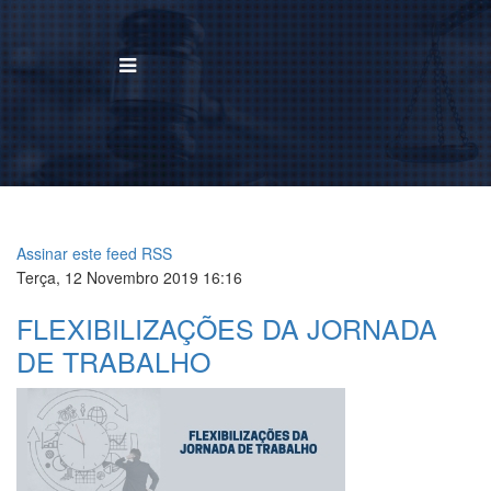
BUSCAR
Home
Institucional
Assinar este feed RSS
Terça, 12 Novembro 2019 16:16
Área de Atuação
FLEXIBILIZAÇÕES DA JORNADA
Treinamentos
DE TRABALHO
Notícias
Trabalhe Conosco
Contato