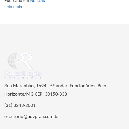
Publicado em
Notícias
Share
Leia mais ...
Rua Maranhão, 1694 - 5º andar Funcionários, Belo
Horizonte/MG CEP: 30150-338
(31) 3243-2001
escritorio@advpraa.com.br