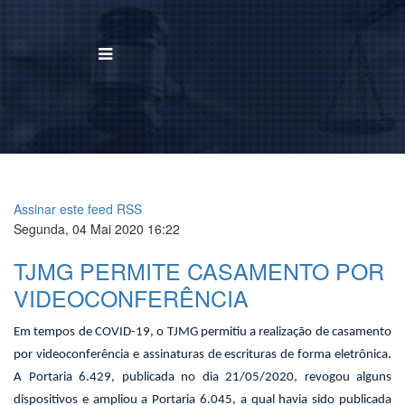
BUSCAR
Home
Institucional
Assinar este feed RSS
Segunda, 04 Mai 2020 16:22
Área de Atuação
TJMG PERMITE CASAMENTO POR
Treinamentos
VIDEOCONFERÊNCIA
Notícias
Em tempos de COVID-19, o TJMG permitiu a realização de casamento
por videoconferência e assinaturas de escrituras de forma eletrônica.
Trabalhe Conosco
A Portaria 6.429, publicada no dia 21/05/2020, revogou alguns
dispositivos e ampliou a Portaria 6.045, a qual havia sido publicada
Contato