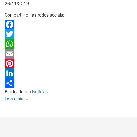
26/11/2019
Compartilhe nas redes sociais:
Facebook
Twitter
WhatsApp
Email
Pinterest
LinkedIn
Publicado em
Notícias
Share
Leia mais ...