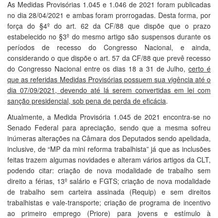
As Medidas Provisórias 1.045 e 1.046 de 2021 foram publicadas
no dia 28/04/2021 e ambas foram prorrogadas. Desta forma, por
força do §4º do art. 62 da CF/88 que dispõe que o prazo
estabelecido no §3º do mesmo artigo são suspensos durante os
períodos de recesso do Congresso Nacional, e ainda,
considerando o que dispõe o art. 57 da CF/88 que prevê recesso
do Congresso Nacional entre os dias 18 a 31 de Julho,
certo é
que as referidas Medidas Provisórias possuem sua vigência até o
dia 07/09/2021, devendo até lá serem convertidas em lei com
sanção presidencial, sob pena de perda de eficácia
.
Atualmente, a Medida Provisória 1.045 de 2021 encontra-se no
Senado Federal para apreciação, sendo que a mesma sofreu
inúmeras alterações na Câmara dos Deputados sendo apelidada,
inclusive, de “MP da mini reforma trabalhista” já que as inclusões
feitas trazem algumas novidades e alteram vários artigos da CLT,
podendo citar: criação de nova modalidade de trabalho sem
direito a férias, 13º salário e FGTS; criação de nova modalidade
de trabalho sem carteira assinada (Requip) e sem direitos
trabalhistas e vale-transporte; criação de programa de incentivo
ao primeiro emprego (Priore) para jovens e estímulo à