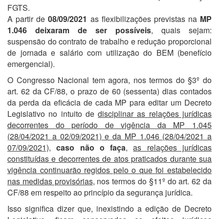
FGTS.
A partir de
08/09/2021
as flexibilizações previstas na
MP
1.046
deixaram de ser possíveis
, quais sejam:
suspensão do contrato de trabalho e redução proporcional
de jornada e salário com utilização do BEM (benefício
emergencial).
O Congresso Nacional tem agora, nos termos do §3º do
art. 62 da CF/88, o prazo de 60 (sessenta) dias contados
da perda da eficácia de cada MP para editar um Decreto
Legislativo no intuito de
disciplinar as relações jurídicas
decorrentes do período de vigência da MP 1.045
(28/04/2021 a 02/09/2021) e da MP 1.046 (28/04/2021 a
07/09/2021)
,
caso não o faça
,
as relações jurídicas
constituídas e decorrentes de atos praticados durante sua
vigência continuarão regidos pelo o que foi estabelecido
nas medidas provisórias
, nos termos do §11º do art. 62 da
CF/88 em respeito ao princípio da segurança jurídica.
Isso significa dizer que, inexistindo a edição de Decreto