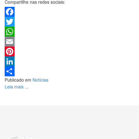
Compartilhe nas redes sociais:
Facebook
Twitter
WhatsApp
Email
Pinterest
LinkedIn
Publicado em
Notícias
Share
Leia mais ...