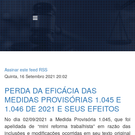
BUSCAR
Home
Institucional
Assinar este feed RSS
Quinta, 16 Setembro 2021 20:02
Área de Atuação
PERDA DA EFICÁCIA DAS
Treinamentos
MEDIDAS PROVISÓRIAS 1.045 E
1.046 DE 2021 E SEUS EFEITOS
Notícias
No dia 02/09/2021 a Medida Provisória 1.045, que foi
Trabalhe Conosco
apelidada de “mini reforma trabalhista” em razão das
inclusões e modificações ocorridas em seu texto original
Contato