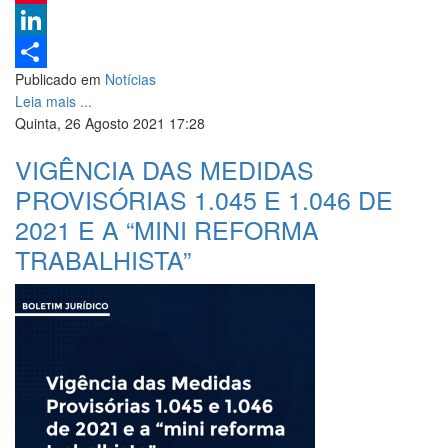
Pinterest
LinkedIn
Publicado em
Notícias
Share
Leia mais ...
Quinta, 26 Agosto 2021 17:28
VIGÊNCIA DAS MEDIDAS
PROVISÓRIAS 1.045 E 1.046 DE
2021 E A “MINI REFORMA
TRABALHISTA”