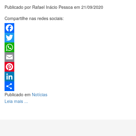
Publicado por Rafael Inácio Pessoa em 21/09/2020
Compartilhe nas redes sociais:
Facebook
Twitter
WhatsApp
Email
Pinterest
LinkedIn
Publicado em
Notícias
Share
Leia mais ...