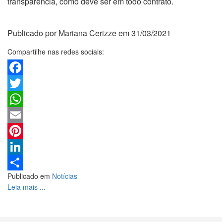
transparência, como deve ser em todo contrato.
Publicado por Mariana Cerizze em 31/03/2021
Compartilhe nas redes sociais:
Facebook
Twitter
WhatsApp
Email
Pinterest
LinkedIn
Publicado em
Notícias
Share
Leia mais ...